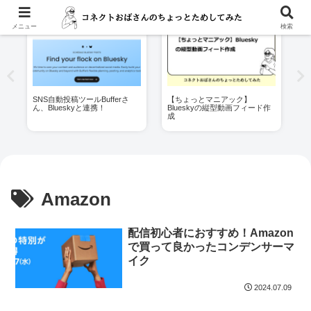
メニュー
検索
へ
SNS自動投稿ツールBufferさ
【ちょっとマニアック】
P
ん、Blueskyと連携！
Blueskyの縦型動画フィード作
件
成
Amazon
配信初心者におすすめ！Amazon
で買って良かったコンデンサーマ
イク
2024.07.09