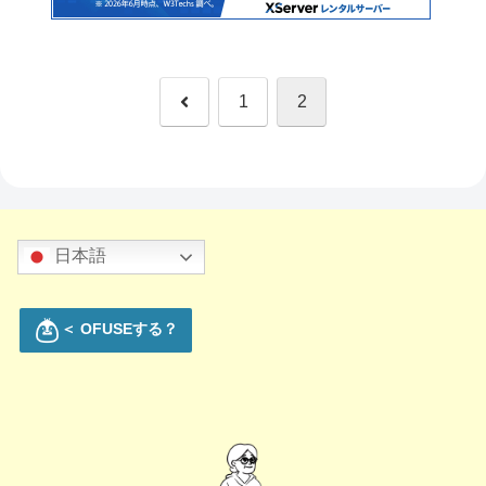
前
1
2
へ
日本語
＜ OFUSEする？