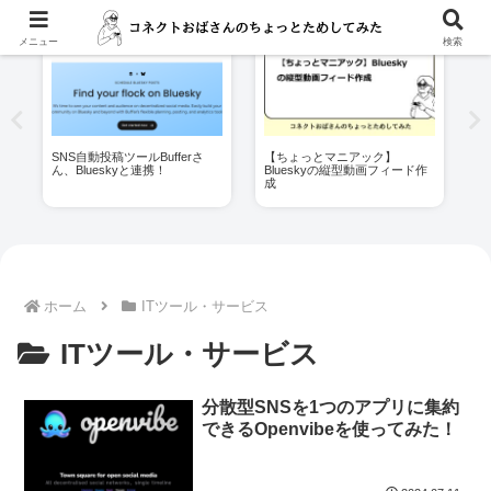
メニュー
検索
へ
SNS自動投稿ツールBufferさ
【ちょっとマニアック】
P
ん、Blueskyと連携！
Blueskyの縦型動画フィード作
件
成
ホーム
ITツール・サービス
ITツール・サービス
分散型SNSを1つのアプリに集約
できるOpenvibeを使ってみた！