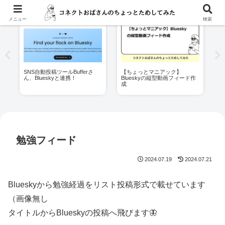
メニュー
検索
へ
SNS自動投稿ツールBufferさ
【ちょっとマニアック】
P
ん、Blueskyと連携！
Blueskyの縦型動画フィード作
件
成
勉強フィード
2024.07.19
2024.07.21
Blueskyから勉強経過をリスト投稿形式で載せています
（画像無し
タイトルからBlueskyの投稿へ飛びます🦋